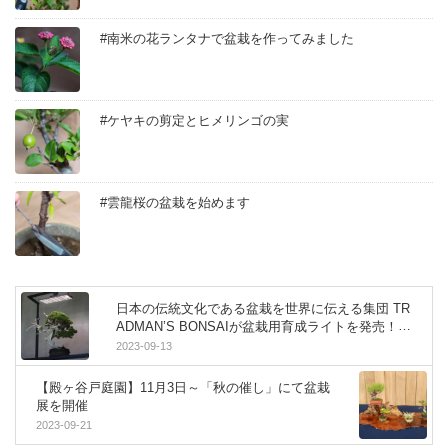
#南米の花ランタナで盆栽を作ってみました
#ケヤキの剪定とヒメリンゴの実
#雲龍桜の盆栽を始めます
日本の伝統文化である盆栽を世界に伝える集団 TR
ADMAN’S BONSAIが盆栽用育成ライトを発売！9
月15〜17日の大阪POP UPイベントで初公開
2023-09-13
【殿ヶ谷戸庭園】11月3日～「秋の催し」にて盆栽
展を開催
2023-09-21