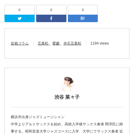
0
0
0
Twitter
Facebook
はてなブッ
盆栽コラム
五葉松
愛媛
赤石五葉松
1194 views
渋谷 菜々子
横浜市出身ジャズミュージシャン
中学よりアルトサックスを始め、高校入学後サックス奏者 岡淳氏に師
事する。昭和音楽大学ジャズコースに入学、大学にてサックス奏者 近