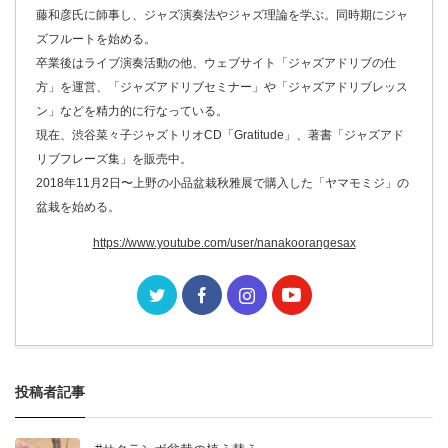
藤和彦氏に師事し、ジャズ演奏法やジャズ理論を学ぶ。同時期にジャ
ズフルートを始める。
卒業後はライブ演奏活動の他、ウェブサイト「ジャズアドリブの仕
方」を運営、「ジャズアドリブセミナー」や「ジャズアドリブレッス
ン」などを精力的に行なっている。
現在、渋谷菜々子ジャズトリオCD「Gratitude」、著書「ジャズアド
リブフレーズ集」を販売中。
2018年11月2日〜上野の小品盆栽秋雅展で購入した「ヤマモミジ」の
盆栽を始める。
https://www.youtube.com/user/nanakoorangesax
投稿者記事