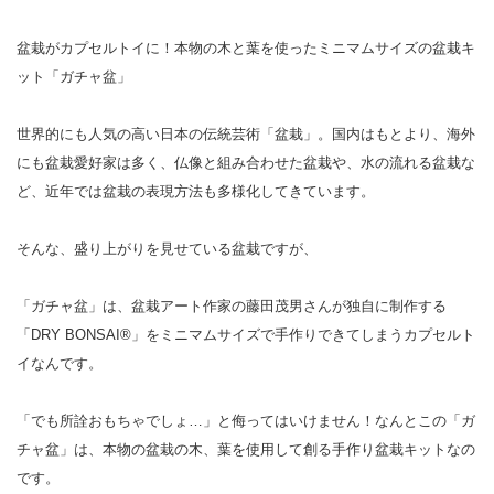
盆栽がカプセルトイに！本物の木と葉を使ったミニマムサイズの盆栽キ
ット「ガチャ盆」
世界的にも人気の高い日本の伝統芸術「盆栽」。国内はもとより、海外
にも盆栽愛好家は多く、仏像と組み合わせた盆栽や、水の流れる盆栽な
ど、近年では盆栽の表現方法も多様化してきています。
そんな、盛り上がりを見せている盆栽ですが、
「ガチャ盆」は、盆栽アート作家の藤田茂男さんが独自に制作する
「DRY BONSAI®」をミニマムサイズで手作りできてしまうカプセルト
イなんです。
「でも所詮おもちゃでしょ…」と侮ってはいけません！なんとこの「ガ
チャ盆」は、本物の盆栽の木、葉を使用して創る手作り盆栽キットなの
です。