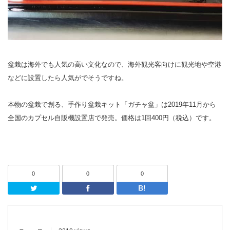
盆栽は海外でも人気の高い文化なので、海外観光客向けに観光地や空港
などに設置したら人気がでそうですね。
本物の盆栽で創る、手作り盆栽キット「ガチャ盆」は2019年11月から
全国のカプセル自販機設置店で発売。価格は1回400円（税込）です。
0
0
0
Twitter
Facebook
はてなブッ