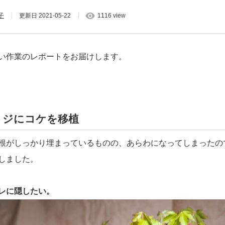
子
更新日
2021-05-22
1116 view
い作業のレポートをお届けします。
ミジにコケを移植
根がしっかり埋まっているものの、あらわになってしまったの
しました。
レに隠したい。