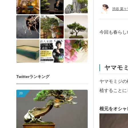
渋谷 菜々
今回も春らし
ヤマモ
Twitterランキング
ヤマモミジの
植することに
20
根元をオシャ