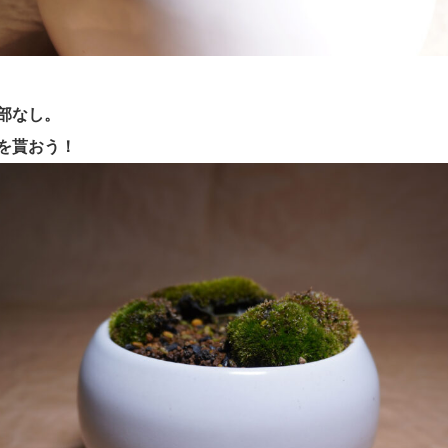
部なし。
を貰おう！