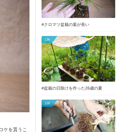
#クロマツ盆栽の葉が長い
136
#盆栽の日除けを作った26歳の夏
128
コケを貰うこ