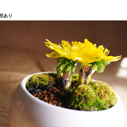
。
部あり