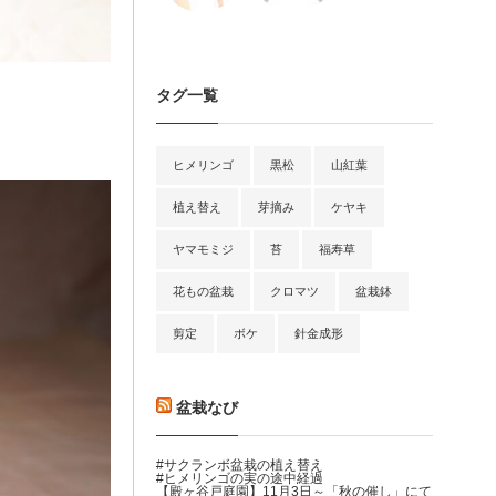
タグ一覧
ヒメリンゴ
黒松
山紅葉
植え替え
芽摘み
ケヤキ
ヤマモミジ
苔
福寿草
花もの盆栽
クロマツ
盆栽鉢
剪定
ボケ
針金成形
盆栽なび
#サクランボ盆栽の植え替え
#ヒメリンゴの実の途中経過
【殿ヶ谷戸庭園】11月3日～「秋の催し」にて