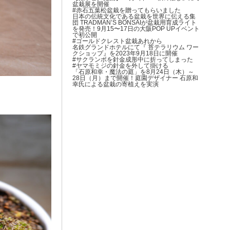
盆栽展を開催
#赤石五葉松盆栽を贈ってもらいました
日本の伝統文化である盆栽を世界に伝える集
団 TRADMAN’S BONSAIが盆栽用育成ライト
を発売！9月15〜17日の大阪POP UPイベント
で初公開
#ゴールドクレスト盆栽あれから
名鉄グランドホテルにて『 苔テラリウム ワー
クショップ』を2023年9月18日に開催
#サクランボを針金成形中に折ってしまった
#ヤマモミジの針金を外して掛ける
「石原和幸・魔法の庭」を8月24日（木）～
28日（月）まで開催！庭園デザイナー 石原和
幸氏による盆栽の寄植えを実演