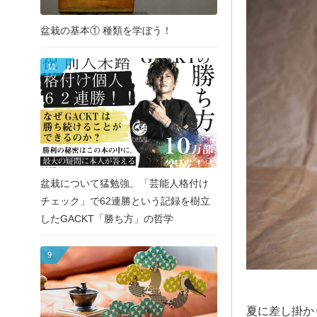
盆栽の基本① 種類を学ぼう！
11
盆栽について猛勉強、「芸能人格付け
チェック」で62連勝という記録を樹立
したGACKT「勝ち方」の哲学
9
夏に差し掛か