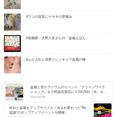
#フジの花見にケヤキの芽摘み
#造園家・大野八生さんの「盆栽えほん」
#ムロ入れと花芽とレンギョウ盆栽の種
盆栽と苔テラリウムのイベント『グリーンワーク
ショップ』を小田急百貨店にて3月29日（水）から
開催
2023-03-08
枯れた盆栽をアップサイクル！生まれ変わった”Re
盆栽”のポップアップイベントを開催