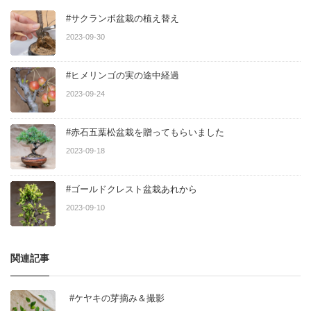
#サクランボ盆栽の植え替え
2023-09-30
#ヒメリンゴの実の途中経過
2023-09-24
#赤石五葉松盆栽を贈ってもらいました
2023-09-18
#ゴールドクレスト盆栽あれから
2023-09-10
関連記事
#ケヤキの芽摘み＆撮影