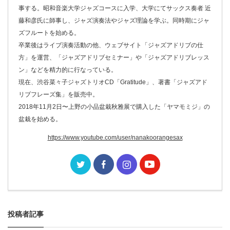
事する。昭和音楽大学ジャズコースに入学、大学にてサックス奏者 近
藤和彦氏に師事し、ジャズ演奏法やジャズ理論を学ぶ。同時期にジャ
ズフルートを始める。
卒業後はライブ演奏活動の他、ウェブサイト「ジャズアドリブの仕
方」を運営、「ジャズアドリブセミナー」や「ジャズアドリブレッス
ン」などを精力的に行なっている。
現在、渋谷菜々子ジャズトリオCD「Gratitude」、著書「ジャズアド
リブフレーズ集」を販売中。
2018年11月2日〜上野の小品盆栽秋雅展で購入した「ヤマモミジ」の
盆栽を始める。
https://www.youtube.com/user/nanakoorangesax
投稿者記事