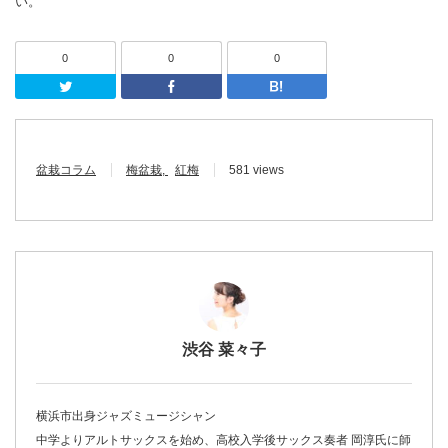
い。
0
0
0
Twitter
Facebook
はてなブッ
盆栽コラム
梅盆栽
紅梅
581 views
渋谷 菜々子
横浜市出身ジャズミュージシャン
中学よりアルトサックスを始め、高校入学後サックス奏者 岡淳氏に師