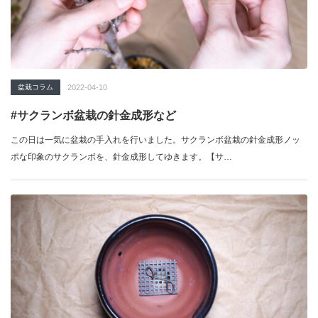
盆栽コラム
2022-04-10
#サクランボ盆栽の針金成形など
この日は一気に盆栽の手入れを行いました。サクランボ盆栽の針金成形ノッ
ポな印象のサクランボを、針金成形してゆきます。【サ…