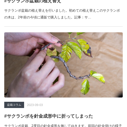
#サクランボ盆栽の植え替え
サクランボ盆栽の植え替えを行いました。初めての植え替えこのサクランボ
の木は、2年前の今頃に通販で購入しました。記事：サ…
盆栽コラム
2023-09-03
#サクランボを針金成形中に折ってしまった
サクランボ盆栽、2度目の針金成形を施してゆきます。前回の針金掛けの様子