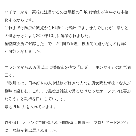
バイヤーが今、高松に注目するのは黒松のEU向け輸出が今年から本格
化するからです。
これまでは防疫の観点からEU圏には輸出できませんでしたが、県など
の働きかけにより2020年10月に解禁されました。
植物防疫所に登録した上で、2年間の管理、検査で問題がなければ輸出
が可能となりました。
オランダから20ヵ国以上に販売先を持つ『ロダー ボンサイ』の経営者
曰く。
『欧州では、日本好きの人や植物が好きな人など男女問わず様々な人が
趣味で楽しむ。これまで黒松は雑誌で見るだけだったが、ファンは喜ぶ
だろう』と期待を口にしています。
県もPRに力を入れています。
昨年6月、オランダで開催された国際園芸博覧会「フロリアード2022」
に、盆栽が初出展されました。