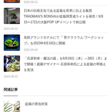
2023-09-21
日本の伝統文化である盆栽を世界に伝える集団
TRADMAN’S BONSAIが盆栽用育成ライトを発売！9月
15〜17日の大阪POP UPイベントで初公開
2023-09-13
名鉄グランドホテルにて『 苔テラリウム ワークショッ
プ』を2023年9月18日に開催
2023-09-05
「石原和幸・魔法の庭」を8月24日（木）～28日（月）ま
で開催！庭園デザイナー 石原和幸氏による盆栽の寄植え
を実演
2023-08-23
関連記事
盆栽の害虫対策