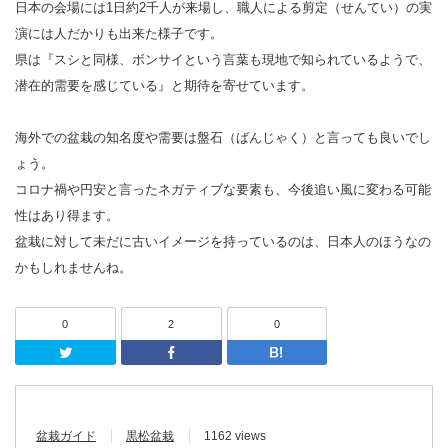
日本の会場には1日約2千人が来場し、職人による剪定（せんてい）の実
演には人だかりも出来た様子です。
県は『スシと同様、ボンサイという言葉も現地で知られているようで、
潜在的需要を感じている』と期待を寄せています。
海外での盆栽の知名度や需要は盤石（ばんじゃく）と言っても良いでし
ょう。
コロナ禍や円安と言ったネガティブな要素も、今後追い風に変わる可能
性はあり得ます。
盆栽に対して未だに古いイメージを持っているのは、日本人のほうなの
かもしれませんね。
0
2
0
Twitter
Facebook
はてなブッ
盆栽ガイド
黒松盆栽
1162 views