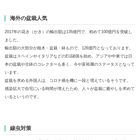
海外の盆栽人気
2017年の花き（かき）の輸出額は135億円で、初めて100億円を突破し
ました。
輸出額の大部分が植木・盆栽・鉢もので、126億円となっております。
盆栽はスペインやイタリアなどのEU諸国を始め、アジアや中東では日
本の盆栽や古鉢のコレクターも多く、今や富裕層のステータスとなって
います。
盆栽を求める外国人は、コロナ禍を機に一段と増えているそうです。
感染拡大で自宅にいる時間が増えたため、人々が盆栽に癒やしを求めて
いるというのです。
線虫対策