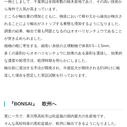
一例としまして、千葉県は全国有数の植木産地であり、その高い技術か
ら海外で人気が高まっています。
ところが輸出量の増加とともに、検疫において根や土から線虫が検出さ
れることにより輸出がストップする事態も増加するようになりました。
調査の結果、輸出で最も問題となるのはオオハリセンチュウであること
が突き止められました。
植物の根に寄生する、細長い糸状の土壌動物で体長0.5～1.5mm。
多くの薬剤からオオハリセンチュウに効果のある薬剤を選抜し、効果的
な濃度や処理方法、処理時期を明らかにしました。
輸出前に退治する手法が開発され、今後拡大が期待されるEU向けに輸
送した場合を想定した実証試験を行っております。
『BONSAI』 欧州へ
更に一方で、香川県高松市は松盆栽の国内最大の生産地です。
そんな高松特産の黒松盆栽が、欧州に輸出できるようになりました。