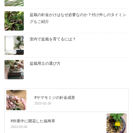
盆栽の針金かけはなぜ必要なのか？付け外しのタイミン
グもご紹介
室内で盆栽を育てるには？
盆栽用土の選び方
#ヤマモミジの針金成形
2023-02-26
#作業中に開花した福寿草
2023-03-05