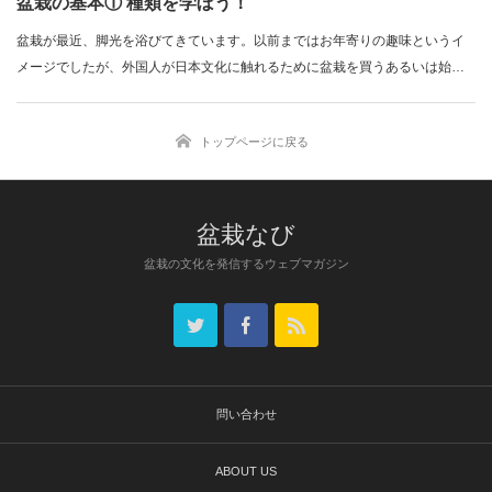
盆栽の基本① 種類を学ぼう！
盆栽が最近、脚光を浴びてきています。以前まではお年寄りの趣味というイ
メージでしたが、外国人が日本文化に触れるために盆栽を買うあるいは始め
ることも増…
トップページに戻る
盆栽なび
盆栽の文化を発信するウェブマガジン
問い合わせ
ABOUT US