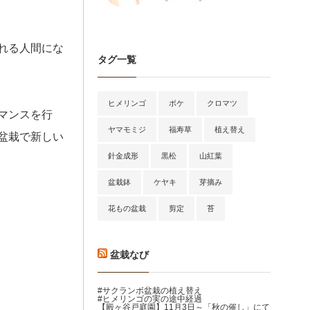
れる人間にな
タグ一覧
ヒメリンゴ
ボケ
クロマツ
マンスを行
ヤマモミジ
福寿草
植え替え
盆栽で新しい
針金成形
黒松
山紅葉
盆栽鉢
ケヤキ
芽摘み
花もの盆栽
剪定
苔
盆栽なび
#サクランボ盆栽の植え替え
#ヒメリンゴの実の途中経過
【殿ヶ谷戸庭園】11月3日～「秋の催し」にて