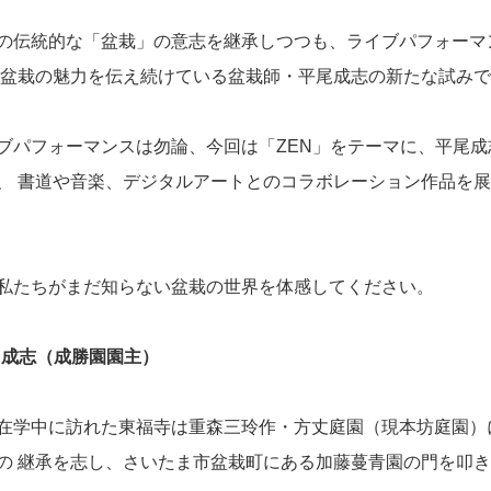
の伝統的な「盆栽」の意志を継承しつつも、ライブパフォーマ
 盆栽の魅力を伝え続けている盆栽師・平尾成志の新たな試み
ブパフォーマンスは勿論、今回は「ZEN」をテーマに、平尾成
、 書道や音楽、デジタルアートとのコラボレーション作品を
私たちがまだ知らない盆栽の世界を体感してください。
成志（成勝園園主）
在学中に訪れた東福寺は重森三玲作・方丈庭園（現本坊庭園）
の 継承を志し、さいたま市盆栽町にある加藤蔓青園の門を叩