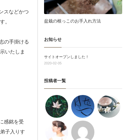
ンスなどかつ
盆栽の根っこのお手入れ方法
です。
お知らせ
志の手掛ける
展示いたしま
サイトオープンしました！
2020-02-05
投稿者一覧
に感銘を受
き弟子入りす