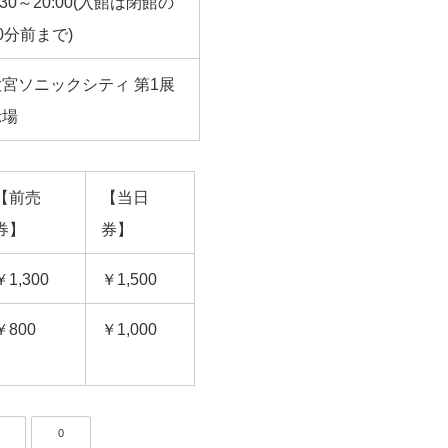
:30～20:00(入館は閉館の
0分前まで)
大宮ソニックシティ 第1展
示場
【前売
【当日
券】
券】
￥1,300
￥1,500
￥800
￥1,000
0