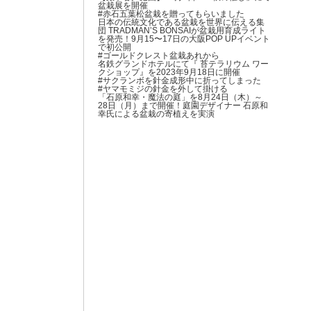
盆栽展を開催
#赤石五葉松盆栽を贈ってもらいました
日本の伝統文化である盆栽を世界に伝える集
団 TRADMAN’S BONSAIが盆栽用育成ライト
を発売！9月15〜17日の大阪POP UPイベント
で初公開
#ゴールドクレスト盆栽あれから
名鉄グランドホテルにて『 苔テラリウム ワー
クショップ』を2023年9月18日に開催
#サクランボを針金成形中に折ってしまった
#ヤマモミジの針金を外して掛ける
「石原和幸・魔法の庭」を8月24日（木）～
28日（月）まで開催！庭園デザイナー 石原和
幸氏による盆栽の寄植えを実演