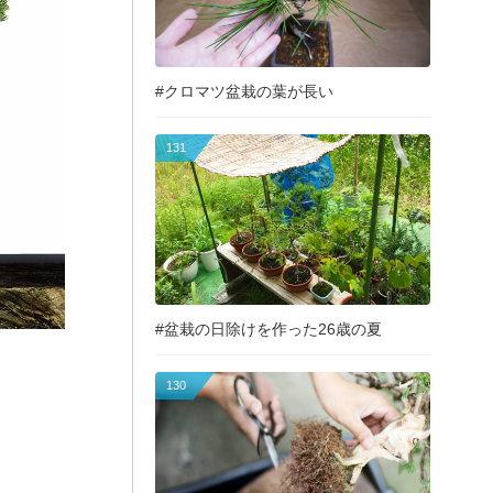
#クロマツ盆栽の葉が長い
131
#盆栽の日除けを作った26歳の夏
130