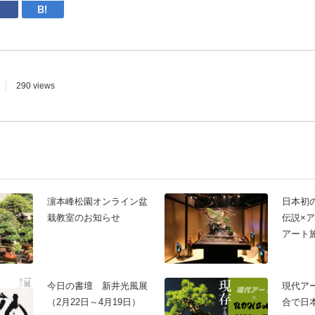
witter
Facebook
はてなブックマーク
290 views
濵本峰松園オンライン盆
日本初
栽教室のお知らせ
伝説×
アート
AQUAR
が館内
今日の書壇 新井光風展
現代ア
（2月22日～4月19日）
合で日