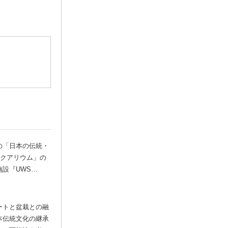
の「日本の伝統・
アクアリウム」の
施設『UWS
IUM GA☆KYO』
の実写真を公開！
ートと盆栽との融
本伝統文化の継承