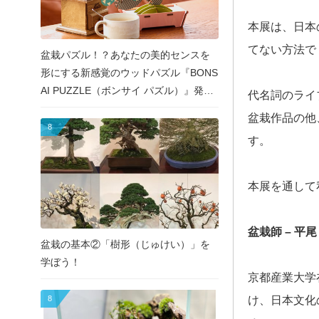
本展は、日本
てない方法で
盆栽パズル！？あなたの美的センスを
形にする新感覚のウッドパズル『BONS
AI PUZZLE（ボンサイ パズル）』発売
代名詞のライ
決定！
盆栽作品の他
8
す。
本展を通して
盆栽師
–
平尾
盆栽の基本②「樹形（じゅけい）」を
学ぼう！
京都産業大学
8
け、日本文化