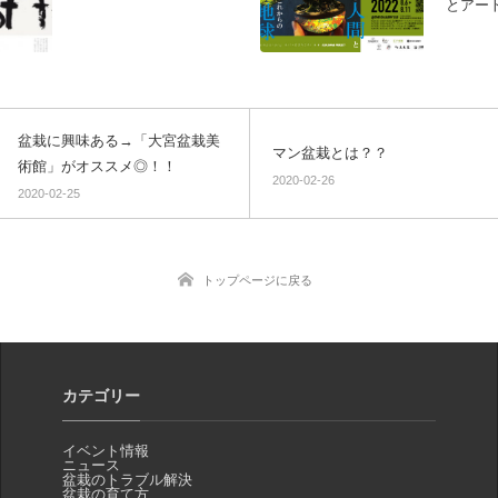
とアー
る展示
×BONS
福岡市
ラリー
盆栽に興味ある→「大宮盆栽美
マン盆栽とは？？
術館」がオススメ◎！！
2020-02-26
2020-02-25
トップページに戻る
カテゴリー
イベント情報
ニュース
盆栽のトラブル解決
盆栽の育て方