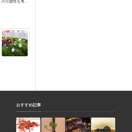
トの可能性を考え
会『現代アート
AI』8/6〜8/11に
西新のアートギャ
にて開催
おすすめ記事